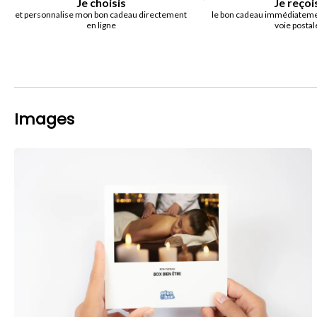
Je choisis
Je reçoi
et personnalise mon bon cadeau directement
le bon cadeau immédiatemen
en ligne
voie postal
Images