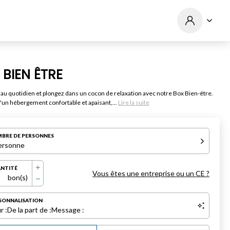
 BIEN ÊTRE
au quotidien et plongez dans un cocon de relaxation avec notre Box Bien-être.
d'un hébergement confortable et apaisant,...
Lire la suite
BRE DE PERSONNES
ersonne
NTITÉ
Vous êtes une entreprise ou un CE ?
bon(s)
SONNALISATION
r :
De la part de :
Message :