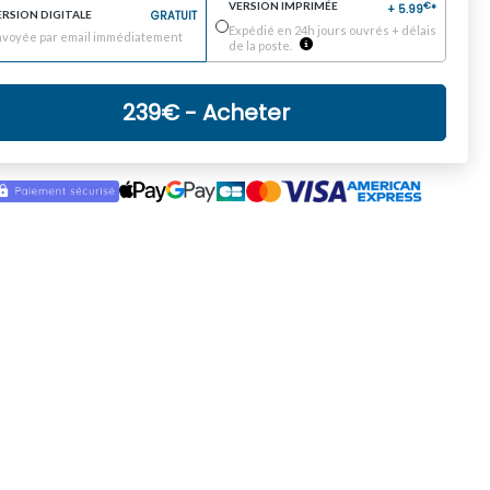
VERSION IMPRIMÉE
€
+
5.99
*
ERSION DIGITALE
GRATUIT
Expédié en 24h jours ouvrés + délais
nvoyée par email immédiatement
de la poste.
239
€
- Acheter