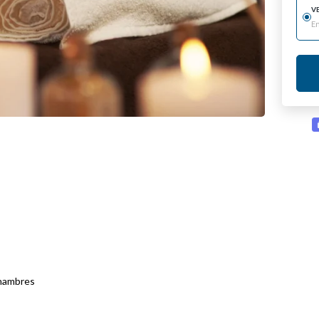
V
E
chambres