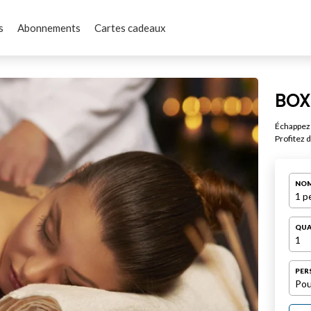
s
Abonnements
Cartes cadeaux
BOX
Échappez 
Profitez 
NOM
1 p
QUA
1
PER
Pou